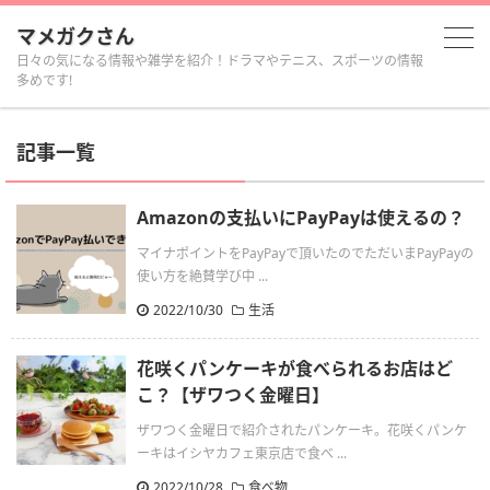
マメガクさん
日々の気になる情報や雑学を紹介！ドラマやテニス、スポーツの情報
多めです!
記事一覧
Amazonの支払いにPayPayは使えるの？
マイナポイントをPayPayで頂いたのでただいまPayPayの
使い方を絶賛学び中 ...
2022/10/30
生活
花咲くパンケーキが食べられるお店はど
こ？【ザワつく金曜日】
ザワつく金曜日で紹介されたパンケーキ。花咲くパンケ
ーキはイシヤカフェ東京店で食べ ...
2022/10/28
食べ物