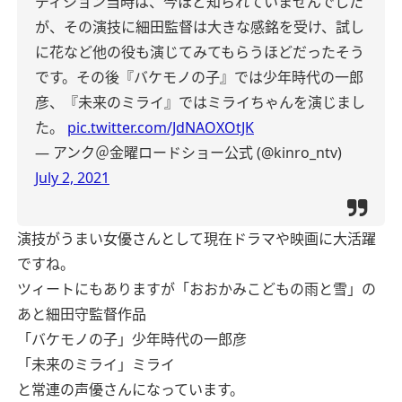
ディション当時は、今ほど知られていませんでした
が、その演技に細田監督は大きな感銘を受け、試し
に花など他の役も演じてみてもらうほどだったそう
です。その後『バケモノの子』では少年時代の一郎
彦、『未来のミライ』ではミライちゃんを演じまし
た。
pic.twitter.com/JdNAOXOtJK
— アンク＠金曜ロードショー公式 (@kinro_ntv)
July 2, 2021
演技がうまい女優さんとして現在ドラマや映画に大活躍
ですね。
ツィートにもありますが「おおかみこどもの雨と雪」の
あと細田守監督作品
「バケモノの子」少年時代の一郎彦
「未来のミライ」ミライ
と常連の声優さんになっています。