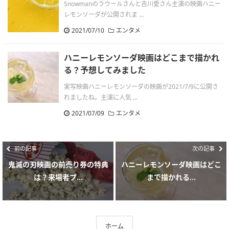
Snowmanのラウールさんと吉川愛さん主演の映画ハニー
レモンソーダが公開されま ...
2021/07/10
エンタメ
ハニーレモンソーダ映画はどこまで描かれ
る？予想してみました
実写映画ハニーレモンソーダの映画が2021/7/9に公開さ
れましたね。主演に人気 ...
2021/07/09
エンタメ
前の記事
次の記事
鬼滅の刃映画の前売り券の特典
ハニーレモンソーダ映画はどこ
は？来場者プ...
まで描かれる...
ホーム