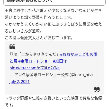
韮崎役の声優さんについて
田舎に移住した花が蓄えが少なくなるなかなんとか生き
延びようと畑で野菜を作ろうとします。
なかなかうまくいかない花にぶっきらぼうに農業を教え
るおじいさんが韮崎。
この役は菅原文太さんが演じています。
韮崎「土からやり直すんだ」
#おおかみこどもの雨
と雪
#金曜ロードショー
#細田守
pic.twitter.com/dIZ0Lo2YNs
— アンク＠金曜ロードショー公式 (@kinro_ntv)
July 2, 2021
トラック野郎や仁義なき戦いといった映画で有名な名優
です。