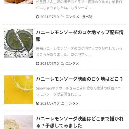
松重豊さん主演の飯テロドラマ「孤独のグルメ」最新作
がはじまりましたね。もうシーズ ...
2021/07/10
エンタメ
-
食べ物
ハニーレモンソーダのロケ地マップ配布情
報
映画ハニーレモンソーダのロケ地マップを配布している
ところがありました。ロケ地マッ ...
2021/07/10
エンタメ
ハニーレモンソーダ映画のロケ地はどこ？
Snowmanのラウールさんと吉川愛さん主演の映画ハニー
レモンソーダが公開されま ...
2021/07/10
エンタメ
ハニーレモンソーダ映画はどこまで描かれ
る？予想してみました