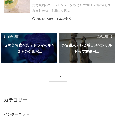
実写映画ハニーレモンソーダの映画が2021/7/9に公開さ
れましたね。主演に人気 ...
2021/07/09
エンタメ
前の記事
次の記事
きのう何食べた？ドラマのキャ
予告殺人テレビ朝日スペシャル
ストのジルベ...
ドラマ放送日...
ホーム
カテゴリー
インターネット