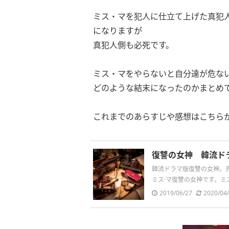
ミス・マを犯人に仕立て上げた真犯
になりますが
真犯人側も必死です。
ミス・マをやらないと自分達が危な
どのような結末になったのかまとめ
これまでのあらすじや感想はこちら
復讐の女神 韓流ド
韓流ドラマ版復讐の女神。先
ミス·マ復讐の女神です。ミス
2019/06/27
2020/04